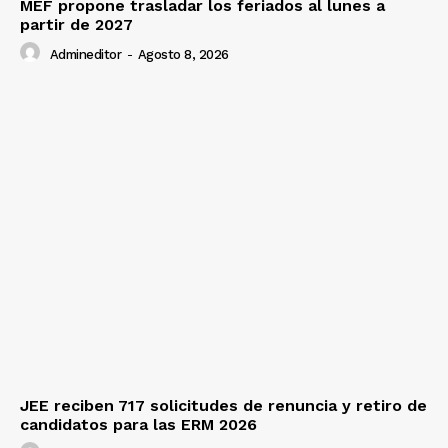
MEF propone trasladar los feriados al lunes a
partir de 2027
Diario los Andes
Admineditor
-
Agosto 8, 2026
Nosotros
Contacto
Prensa
JEE reciben 717 solicitudes de renuncia y retiro de
candidatos para las ERM 2026