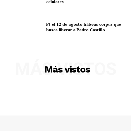
celulares
PJ el 12 de agosto hábeas corpus que
busca liberar a Pedro Castillo
MÁS VISTOS
Más vistos
SUSCRIBETE
Diario los Andes
Nosotros
Contacto