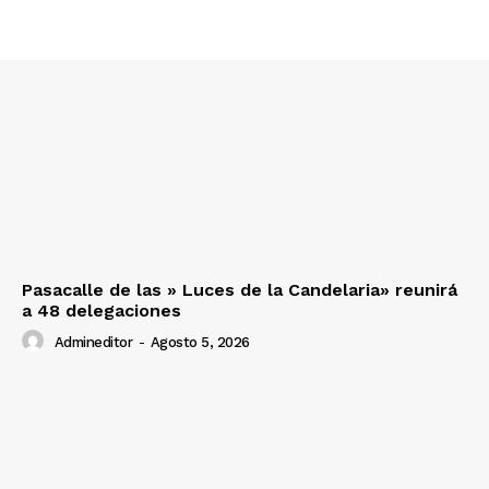
SUSCRIBETE
Diario los Andes
Nosotros
Pasacalle de las » Luces de la Candelaria» reunirá
Contacto
a 48 delegaciones
Prensa
Admineditor
-
Agosto 5, 2026