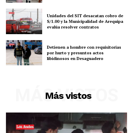
Unidades del SIT desacatan cobro de
S/1.00 y la Municipalidad de Arequipa
evalúa resolver contratos
Detienen a hombre con requisitorias
por hurto y presuntos actos
libidinosos en Desaguadero
MÁS VISTOS
SUSCRIBETE
Más vistos
Diario los Andes