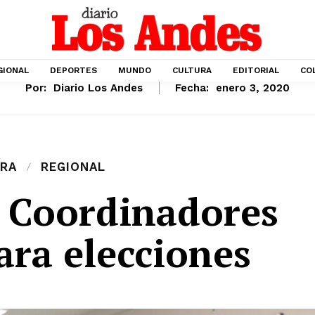
GIONAL
DEPORTES
MUNDO
CULTURA
EDITORIAL
CO
Por:
Diario Los Andes
Fecha:
enero 3, 2020
RA
REGIONAL
a Coordinadores
ara elecciones