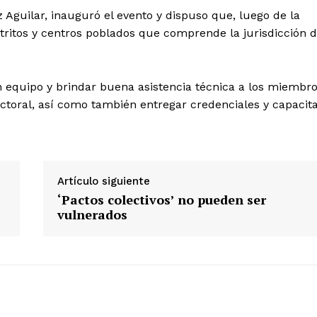
 Aguilar, inauguró el evento y dispuso que, luego de la
stritos y centros poblados que comprende la jurisdicción 
n equipo y brindar buena asistencia técnica a los miembr
Diario los Andes
ctoral, así como también entregar credenciales y capacit
Nosotros
Contacto
Prensa
Artículo siguiente
‘Pactos colectivos’ no pueden ser
vulnerados
ETE