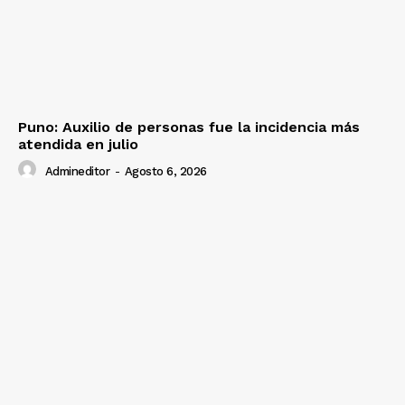
SUSCRIBETE
Diario los Andes
Puno: Auxilio de personas fue la incidencia más
atendida en julio
Nosotros
Admineditor
-
Agosto 6, 2026
Contacto
Prensa