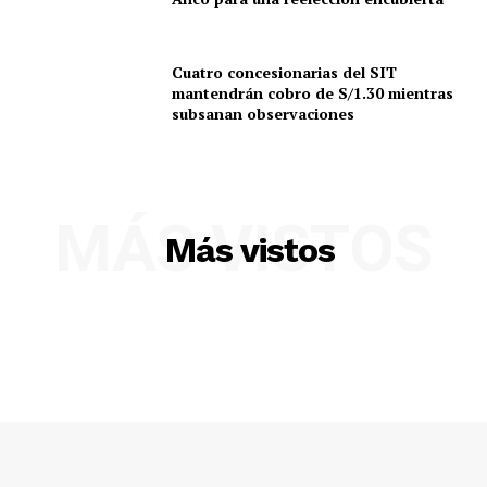
Cuatro concesionarias del SIT
mantendrán cobro de S/1.30 mientras
Diario los Andes
subsanan observaciones
Nosotros
Contacto
MÁS VISTOS
Prensa
Más vistos