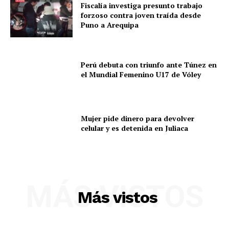
Fiscalía investiga presunto trabajo
forzoso contra joven traída desde
Puno a Arequipa
SUSCRIBETE
Perú debuta con triunfo ante Túnez en
el Mundial Femenino U17 de Vóley
Diario los Andes
Nosotros
Mujer pide dinero para devolver
Contacto
celular y es detenida en Juliaca
Prensa
MÁS VISTOS
Más vistos