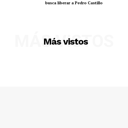
busca liberar a Pedro Castillo
MÁS VISTOS
Más vistos
SUSCRIBETE
Diario los Andes
Nosotros
Contacto
Prensa