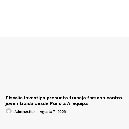
Diario los Andes
Nosotros
Contacto
Prensa
Fiscalía investiga presunto trabajo forzoso contra
joven traída desde Puno a Arequipa
Admineditor
-
Agosto 7, 2026