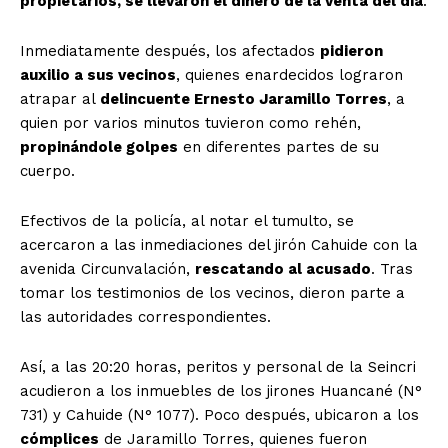
propietarios, se llevaron el dinero de la venta del día
.
Inmediatamente después, los afectados
pidieron
auxilio a sus vecinos
, quienes enardecidos lograron
atrapar al
delincuente Ernesto Jaramillo Torres
, a
quien por varios minutos tuvieron como rehén,
propinándole golpes
en diferentes partes de su
cuerpo.
Efectivos de la policía, al notar el tumulto, se
acercaron a las inmediaciones del jirón Cahuide con la
avenida Circunvalación,
rescatando al acusado
. Tras
tomar los testimonios de los vecinos, dieron parte a
las autoridades correspondientes.
Así, a las 20:20 horas, peritos y personal de la Seincri
acudieron a los inmuebles de los jirones Huancané (N°
731) y Cahuide (N° 1077). Poco después, ubicaron a los
cómplices
de Jaramillo Torres, quienes fueron