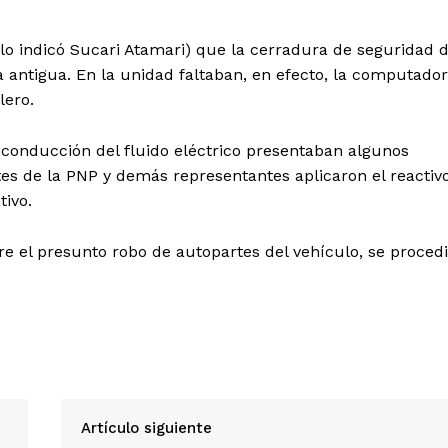
lo indicó Sucari Atamari) que la cerradura de seguridad 
a antigua. En la unidad faltaban, en efecto, la computado
lero.
conducción del fluido eléctrico presentaban algunos
tes de la PNP y demás representantes aplicaron el reactiv
tivo.
Diario los Andes
e el presunto robo de autopartes del vehículo, se proced
Nosotros
Contacto
Prensa
ETE
Artículo siguiente