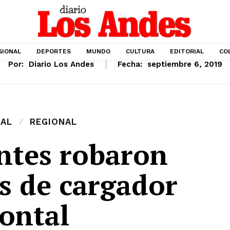
GIONAL
DEPORTES
MUNDO
CULTURA
EDITORIAL
CO
Por:
Diario Los Andes
Fecha:
septiembre 6, 2019
IAL
REGIONAL
ntes robaron
s de cargador
rontal