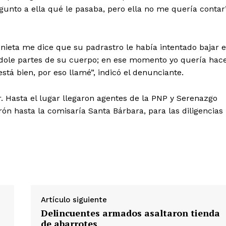
gunto a ella qué le pasaba, pero ella no me quería contar”
mi nieta me dice que su padrastro le había intentado bajar e
ndole partes de su cuerpo; en ese momento yo quería hac
stá bien, por eso llamé”, indicó el denunciante.
. Hasta el lugar llegaron agentes de la PNP y Serenazgo
Diario los Andes
rón hasta la comisaría Santa Bárbara, para las diligencias
Nosotros
Contacto
Prensa
ETE
Artículo siguiente
Delincuentes armados asaltaron tienda
de abarrotes