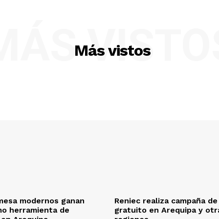
MÁS VISTO
Más vistos
mesa modernos ganan
Reniec realiza campaña de
mo herramienta de
gratuito en Arequipa y otr