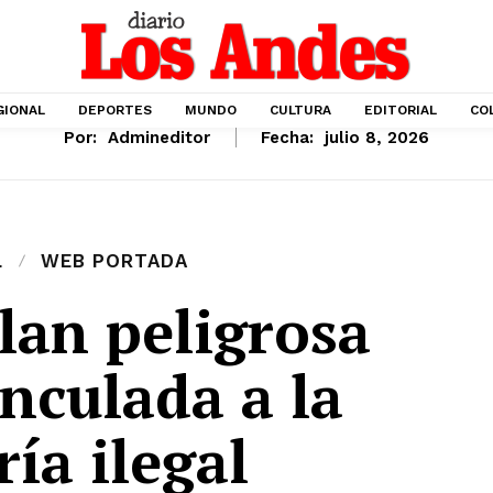
GIONAL
DEPORTES
MUNDO
CULTURA
EDITORIAL
CO
Por:
Admineditor
Fecha:
julio 8, 2026
L
WEB PORTADA
lan peligrosa
nculada a la
ía ilegal