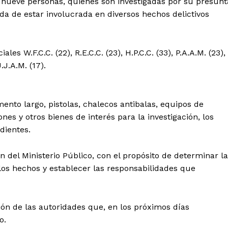
 nueve personas, quienes son investigadas por su presunt
ada de estar involucrada en diversos hechos delictivos
les W.F.C.C. (22), R.E.C.C. (23), H.P.C.C. (33), P.A.A.M. (23),
J.J.A.M. (17).
mento largo, pistolas, chalecos antibalas, equipos de
es y otros bienes de interés para la investigación, los
dientes.
 del Ministerio Público, con el propósito de determinar la
Diario los Andes
los hechos y establecer las responsabilidades que
Nosotros
Contacto
ión de las autoridades que, en los próximos días
Prensa
o.