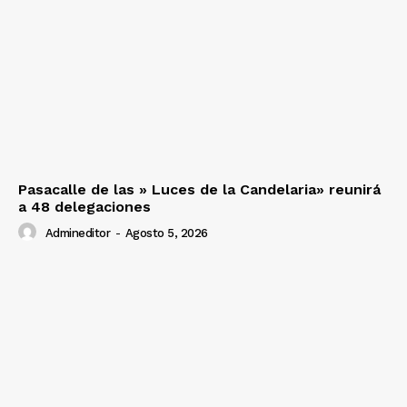
SUSCRIBETE
Diario los Andes
Pasacalle de las » Luces de la Candelaria» reunirá
Nosotros
a 48 delegaciones
Contacto
Admineditor
-
Agosto 5, 2026
Prensa