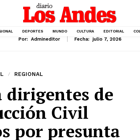
GIONAL
DEPORTES
MUNDO
CULTURA
EDITORIAL
CO
Por:
Admineditor
Fecha:
julio 7, 2026
L
REGIONAL
 dirigentes de
cción Civil
os por presunta