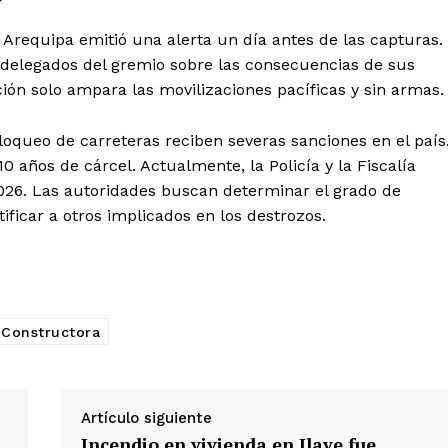
Diario los Andes
 Arequipa emitió una alerta un día antes de las capturas.
Nosotros
s delegados del gremio sobre las consecuencias de sus
ión solo ampara las movilizaciones pacíficas y sin armas.
Contacto
Prensa
bloqueo de carreteras reciben severas sanciones en el país
0 años de cárcel. Actualmente, la Policía y la Fiscalía
2026. Las autoridades buscan determinar el grado de
ETE
ificar a otros implicados en los destrozos.
Constructora
Artículo siguiente
Incendio en vivienda en Ilave fue