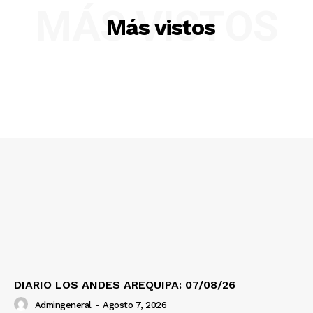
MÁS VISTOS
Más vistos
SUSCRIBETE
DIARIO LOS ANDES AREQUIPA: 07/08/26
Diario los Andes
Admingeneral
-
Agosto 7, 2026