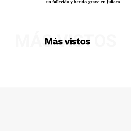
un fallecido y herido grave en Juliaca
Diario los Andes
MÁS VISTOS
Nosotros
Más vistos
Contacto
Prensa