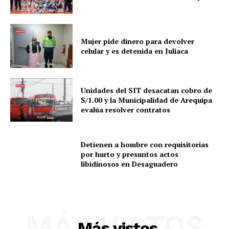
Mujer pide dinero para devolver
celular y es detenida en Juliaca
Unidades del SIT desacatan cobro de
S/1.00 y la Municipalidad de Arequipa
evalúa resolver contratos
Detienen a hombre con requisitorias
por hurto y presuntos actos
libidinosos en Desaguadero
SUSCRIBETE
MÁS VISTOS
Más vistos