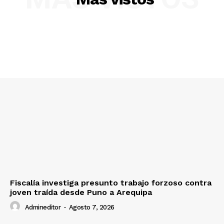
Diario los Andes
Nosotros
Contacto
Prensa
Fiscalía investiga presunto trabajo forzoso contra
joven traída desde Puno a Arequipa
Admineditor
-
Agosto 7, 2026