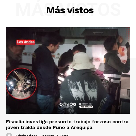
MÁS VISTOS
Más vistos
SUSCRIBETE
Diario los Andes
Nosotros
Contacto
Prensa
Fiscalía investiga presunto trabajo forzoso contra
joven traída desde Puno a Arequipa