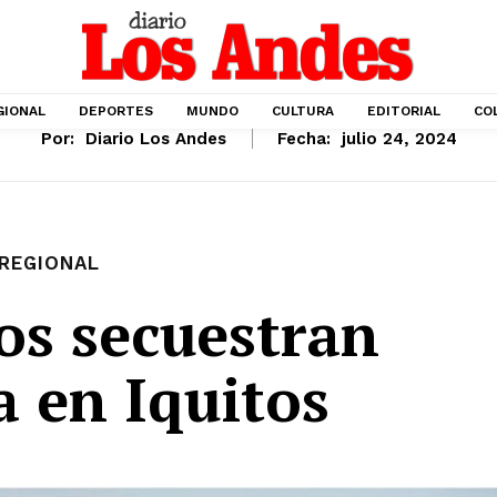
GIONAL
DEPORTES
MUNDO
CULTURA
EDITORIAL
CO
Por:
Diario Los Andes
Fecha:
julio 24, 2024
REGIONAL
os secuestran
a en Iquitos