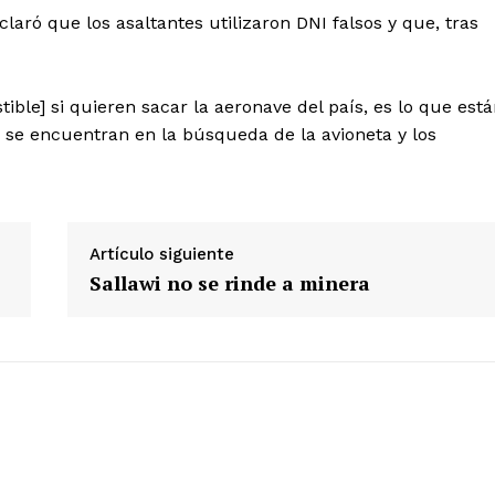
aró que los asaltantes utilizaron DNI falsos y que, tras
Diario los Andes
ble] si quieren sacar la aeronave del país, es lo que est
se encuentran en la búsqueda de la avioneta y los
Nosotros
Contacto
Prensa
Artículo siguiente
Sallawi no se rinde a minera
ETE