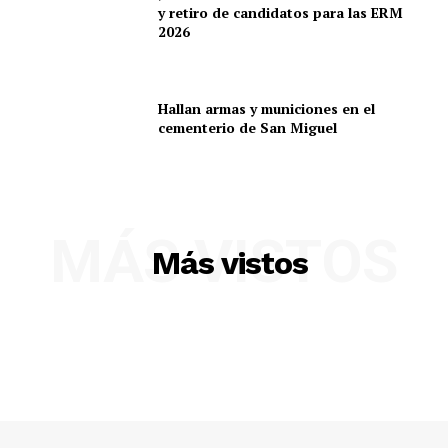
SUSCRIBETE
y retiro de candidatos para las ERM
2026
Diario los Andes
Hallan armas y municiones en el
cementerio de San Miguel
Nosotros
Contacto
Prensa
MÁS VISTOS
Más vistos