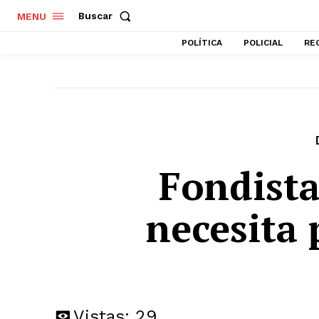
Buscar
MENU
POLÍTICA
POLICIAL
RE
Fondist
necesita
Vistas:
29