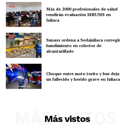
Más de 2000 profesionales de salud
Nosotros
rendirán evaluación SERUMS en
Contacto
Juliaca
Prensa
Sunass ordena a Sedajuliaca corregir
hundimiento en colector de
alcantarillado
Choque entre moto torito y bus deja
un fallecido y herido grave en Juliaca
MÁS VISTOS
Más vistos