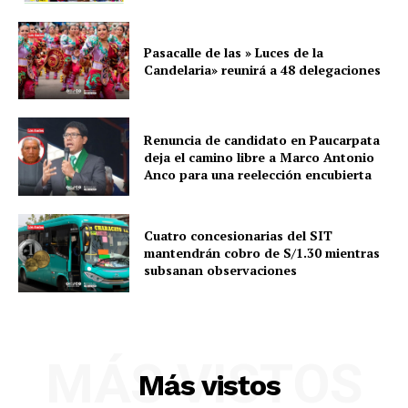
Pasacalle de las » Luces de la
Candelaria» reunirá a 48 delegaciones
Renuncia de candidato en Paucarpata
deja el camino libre a Marco Antonio
Anco para una reelección encubierta
Cuatro concesionarias del SIT
mantendrán cobro de S/1.30 mientras
subsanan observaciones
SUSCRIBETE
MÁS VISTOS
Más vistos
Diario los Andes