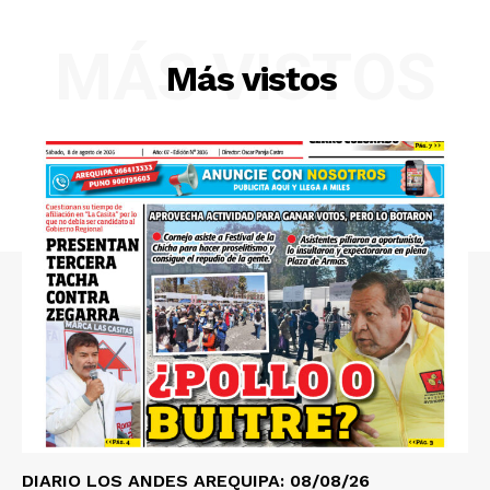
MÁS VISTOS
Más vistos
SUSCRIBETE
Diario los Andes
Nosotros
Contacto
Prensa
DIARIO LOS ANDES AREQUIPA: 08/08/26