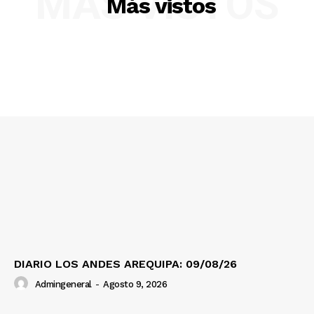
MÁS VISTOS
Más vistos
SUSCRIBETE
Diario los Andes
Nosotros
Contacto
Prensa
DIARIO LOS ANDES AREQUIPA: 09/08/26
Admingeneral
-
Agosto 9, 2026