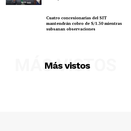
Cuatro concesionarias del SIT
mantendrán cobro de S/1.30 mientras
subsanan observaciones
MÁS VISTOS
Más vistos
SUSCRIBETE
Diario los Andes
Nosotros
Contacto
Prensa