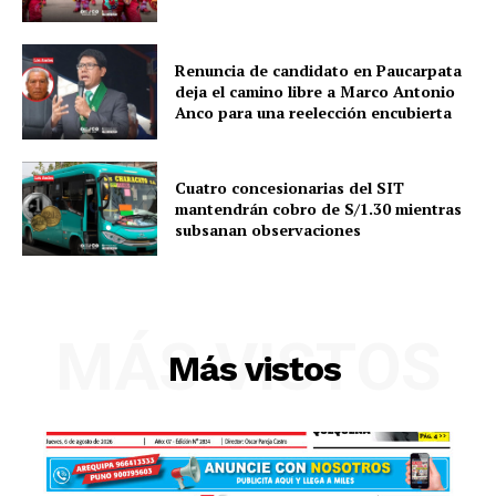
Renuncia de candidato en Paucarpata
deja el camino libre a Marco Antonio
Anco para una reelección encubierta
Cuatro concesionarias del SIT
mantendrán cobro de S/1.30 mientras
subsanan observaciones
SUSCRIBETE
MÁS VISTOS
Más vistos
Diario los Andes
Nosotros