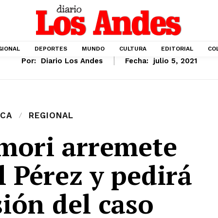
GIONAL
DEPORTES
MUNDO
CULTURA
EDITORIAL
CO
Por:
Diario Los Andes
Fecha:
julio 5, 2021
ICA
REGIONAL
imori arremete
l Pérez y pedirá
sión del caso