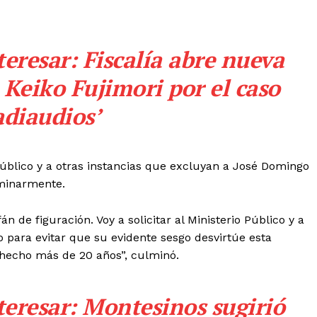
teresar:
Fiscalía abre nueva
 Keiko Fujimori por el caso
adiaudios’
Diario los Andes
Nosotros
 Público y a otras instancias que excluyan a José Domingo
Contacto
iminarmente.
Prensa
n de figuración. Voy a solicitar al Ministerio Público y a
o para evitar que su evidente sesgo desvirtúe esta
ETE
 hecho más de 20 años”, culminó.
teresar:
Montesinos sugirió