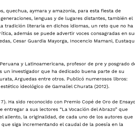
os, quechua, aymara y amazonia, para esta fiesta de
 generaciones, lenguas y de lugares distantes, también el
a tradición literaria en dichos idiomas, un reto que no ha
rítica, además se puede advertir voces consagradas en su
uedas, Cesar Guardia Mayorga, Inocencio Mamani, Eustaqu
eruana y Latinoamericana, profesor de pre y posgrado d
Es un investigador que ha dedicado buena parte de su
rata, Arguedas entre otros. Publicó numerosos libros:
stético ideológico de Gamaliel Churata (2012).
Diario los Andes
017). Ha sido reconocido con Premio Copé de Oro de Ensay
Nosotros
de entregar a sus lectores “La Vocación del Abrazo” que
Contacto
el aliento, la originalidad, de cada uno de los autores que
Prensa
que siga incrementando el caudal de la poesía en la