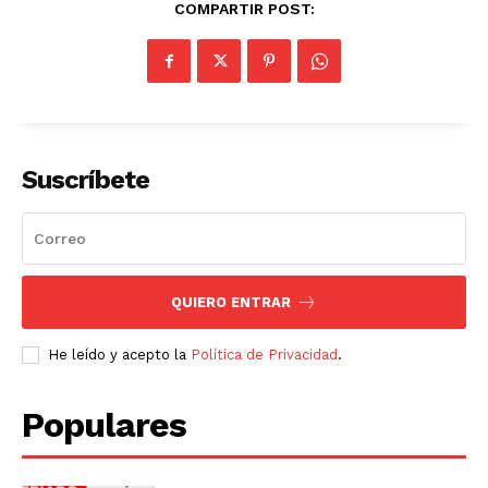
COMPARTIR POST:
Diario los Andes
Nosotros
Suscríbete
Contacto
Prensa
QUIERO ENTRAR
He leído y acepto la
Política de Privacidad
.
Populares