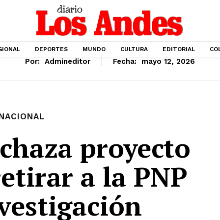
GIONAL
DEPORTES
MUNDO
CULTURA
EDITORIAL
CO
Por:
Admineditor
Fecha:
mayo 12, 2026
NACIONAL
echaza proyecto
etirar a la PNP
nvestigación