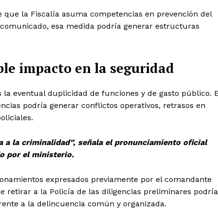
de que la Fiscalía asuma competencias en prevención del
 el comunicado, esa medida podría generar estructuras
Diario los Andes
ble impacto en la seguridad
Nosotros
 la eventual duplicidad de funciones y de gasto público. E
ncias podría generar conflictos operativos, retrasos en
Contacto
liciales.
Prensa
 a la criminalidad”, señala el pronunciamiento oficial
o por el ministerio.
ETE
stionamientos expresados previamente por el comandante
e retirar a la Policía de las diligencias preliminares podría
frente a la delincuencia común y organizada.