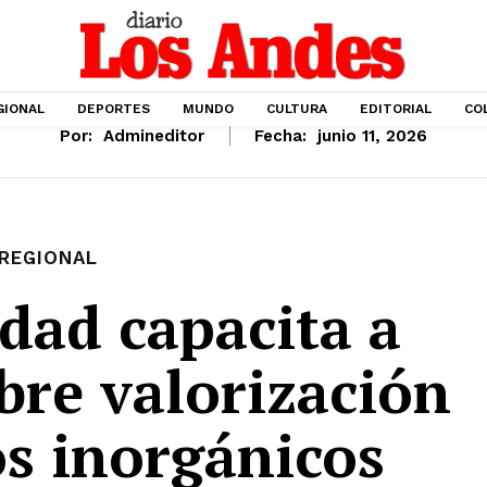
GIONAL
DEPORTES
MUNDO
CULTURA
EDITORIAL
CO
Por:
Admineditor
Fecha:
junio 11, 2026
REGIONAL
dad capacita a
bre valorización
os inorgánicos