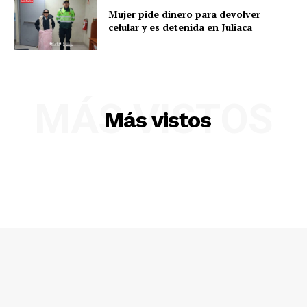
Mujer pide dinero para devolver
celular y es detenida en Juliaca
MÁS VISTOS
Más vistos
SUSCRIBETE
Diario los Andes
Nosotros
Contacto
Prensa