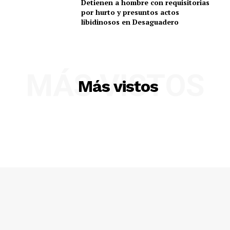
Detienen a hombre con requisitorias
por hurto y presuntos actos
libidinosos en Desaguadero
MÁS VISTOS
Más vistos
SUSCRIBETE
Diario los Andes
Nosotros
Contacto
Prensa