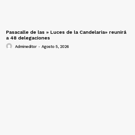
SUSCRIBETE
Pasacalle de las » Luces de la Candelaria» reunirá
Diario los Andes
a 48 delegaciones
Admineditor
-
Agosto 5, 2026
Nosotros
Contacto
Prensa