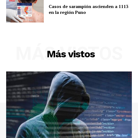
Casos de sarampión ascienden a 1113
en la región Puno
MÁS VISTOS
Más vistos
SUSCRIBETE
Diario los Andes
Nosotros
Contacto
Prensa