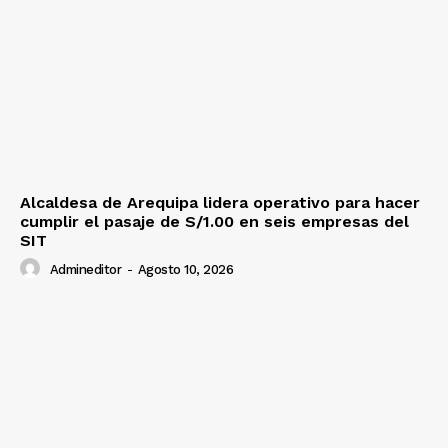
SUSCRIBETE
Diario los Andes
Alcaldesa de Arequipa lidera operativo para hacer
Nosotros
cumplir el pasaje de S/1.00 en seis empresas del
Contacto
SIT
Prensa
Admineditor
-
Agosto 10, 2026