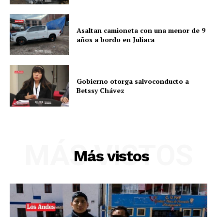
Asaltan camioneta con una menor de 9
años a bordo en Juliaca
Gobierno otorga salvoconducto a
Betssy Chávez
SUSCRIBETE
MÁS VISTOS
Más vistos
Diario los Andes
Nosotros