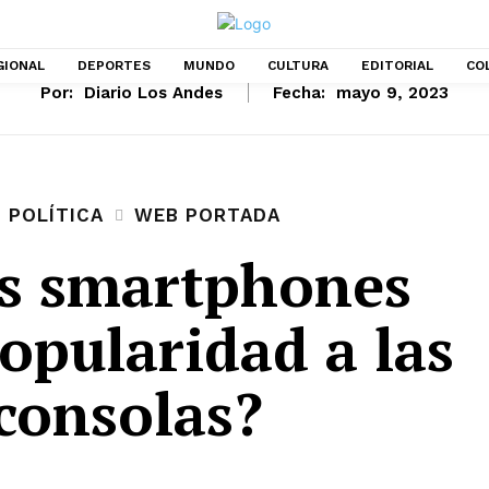
GIONAL
DEPORTES
MUNDO
CULTURA
EDITORIAL
CO
Por:
Diario Los Andes
Fecha:
mayo 9, 2023
POLÍTICA
WEB PORTADA
os smartphones
opularidad a las
consolas?