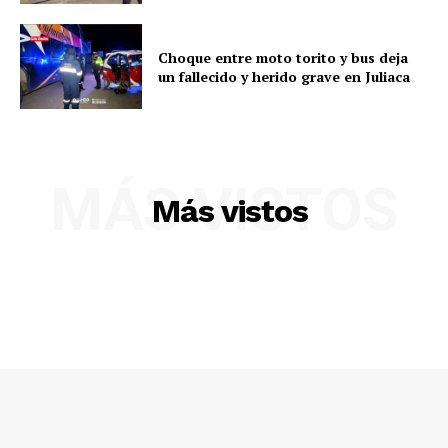
Choque entre moto torito y bus deja
un fallecido y herido grave en Juliaca
MÁS VISTOS
Más vistos
SUSCRIBETE
Diario los Andes
Nosotros
Contacto