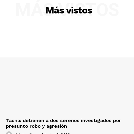
MÁS VISTOS
Más vistos
SUSCRIBETE
Diario los Andes
Nosotros
Contacto
Prensa
Tacna: detienen a dos serenos investigados por
presunto robo y agresión