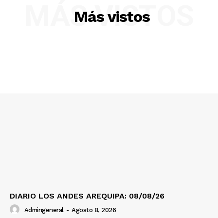
MÁS VISTOS
Más vistos
SUSCRIBETE
Diario los Andes
Nosotros
Contacto
Prensa
DIARIO LOS ANDES AREQUIPA: 08/08/26
Admingeneral
-
Agosto 8, 2026