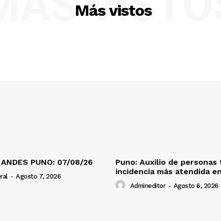
MÁS VISTO
Más vistos
 ANDES PUNO: 07/08/26
Puno: Auxilio de personas 
incidencia más atendida en
ral
-
Agosto 7, 2026
Admineditor
-
Agosto 6, 2026