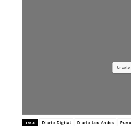
Unable 
SUSCRIB
Diario Digital
Diario Los Andes
Pun
TAGS