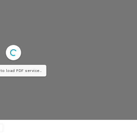
Diario los Andes
to load PDF service..
Nosotros
Contacto
Prensa
ETE
o