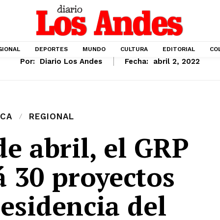
GIONAL
DEPORTES
MUNDO
CULTURA
EDITORIAL
CO
Por:
Diario Los Andes
Fecha:
abril 2, 2022
ICA
REGIONAL
de abril, el GRP
á 30 proyectos
residencia del