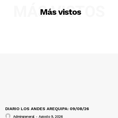
Diario los Andes
MÁS VISTOS
Más vistos
Nosotros
Contacto
Prensa
DIARIO LOS ANDES AREQUIPA: 09/08/26
Admingeneral
-
Agosto 9, 2026