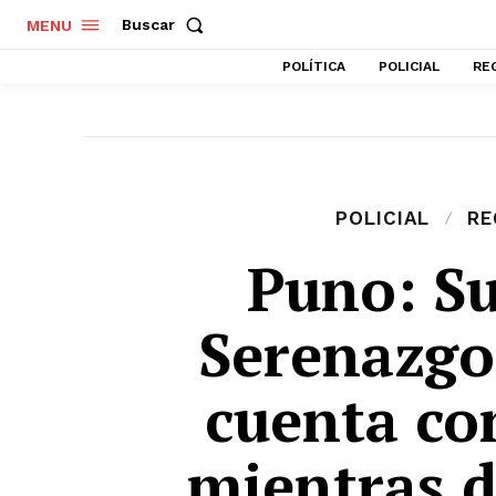
Buscar
MENU
POLÍTICA
POLICIAL
RE
POLICIAL
RE
Puno: S
Serenazgo
cuenta co
mientras d