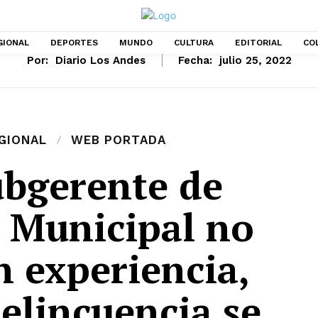
GIONAL
DEPORTES
MUNDO
CULTURA
EDITORIAL
CO
Por:
Diario Los Andes
Fecha:
julio 25, 2022
GIONAL
WEB PORTADA
ubgerente de
 Municipal no
n experiencia,
elincuencia se