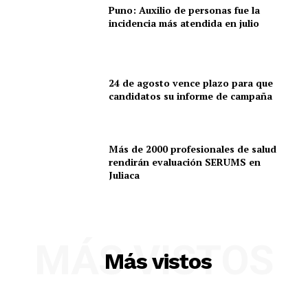
Puno: Auxilio de personas fue la
incidencia más atendida en julio
24 de agosto vence plazo para que
candidatos su informe de campaña
Más de 2000 profesionales de salud
rendirán evaluación SERUMS en
Juliaca
SUSCRIBETE
MÁS VISTOS
Más vistos
Diario los Andes
Nosotros