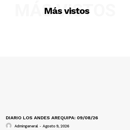
MÁS VISTOS
Más vistos
SUSCRIBETE
DIARIO LOS ANDES AREQUIPA: 09/08/26
Diario los Andes
Admingeneral
-
Agosto 9, 2026